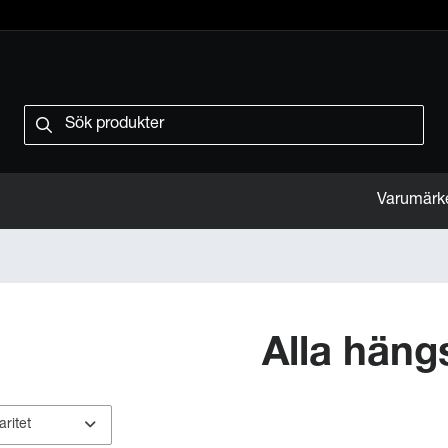
Varumärk
Alla häng