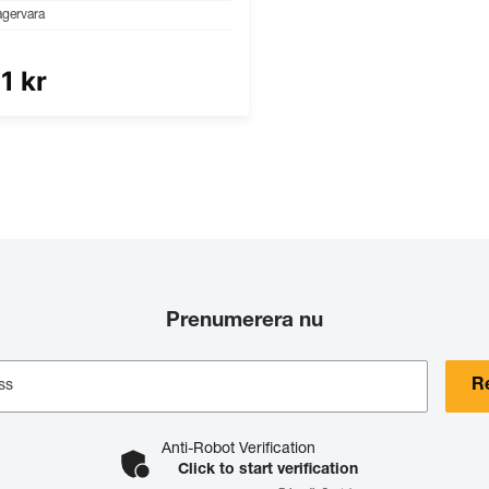
agervara
1 kr
Prenumerera nu
Re
ss
Anti-Robot Verification
Click to start verification