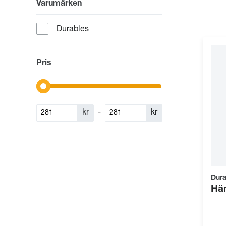
Varumärken
Durables
Pris
kr
-
kr
Dura
Hä