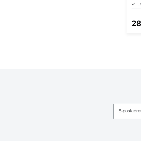
L
28
E-postadre