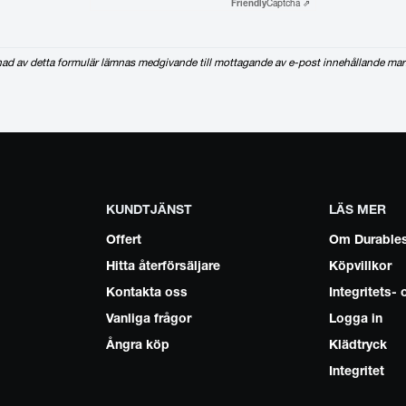
Friendly
Captcha ⇗
nad av detta formulär lämnas medgivande till mottagande av e-post innehållande mar
KUNDTJÄNST
LÄS MER
Offert
Om Durable
Hitta återförsäljare
Köpvillkor
Kontakta oss
Integritets-
Vanliga frågor
Logga in
Ångra köp
Klädtryck
Integritet