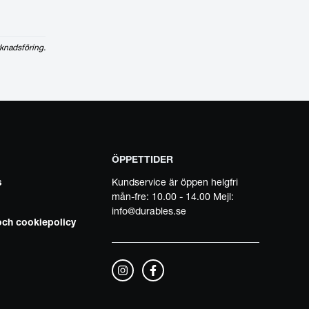
knadsföring.
ÖPPETTIDER
s
Kundservice är öppen helgfri
mån-fre: 10.00 - 14.00 Mejl:
info@durables.se
 och cookiepolicy